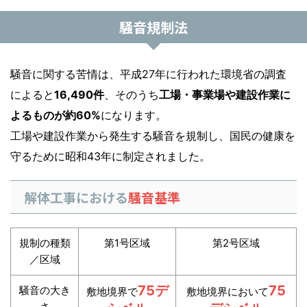
騒音規制法
騒音に関する苦情は、平成27年に行われた環境省の調査
によると
16,490件
、そのうち
工場・事業場や建設作業に
よるものが約60%
になります。
工場や建設作業から発生する騒音を規制し、国民の健康を
守るために昭和43年に制定されました。
解体工事における
騒音基準
規制の種類
第1号区域
第2号区域
／区域
75デ
75
騒音の大き
敷地境界で
敷地境界において
さ