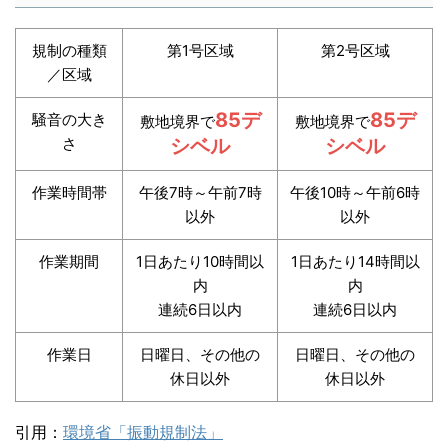
規制の種類
第1号区域
第2号区域
／区域
85デ
85デ
騒音の大き
敷地境界で
敷地境界で
さ
シベル
シベル
作業時間帯
午後7時～午前7時
午後10時～午前6時
以外
以外
作業期間
1日あたり10時間以
1日あたり14時間以
内
内
連続6日以内
連続6日以内
作業日
日曜日、その他の
日曜日、その他の
休日以外
休日以外
引用：
環境省「振動規制法」